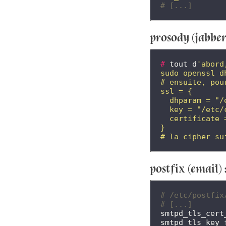
# [...]
prosody (jabber)
#
tout
d
'abord
sudo openssl d
# ensuite, pou
ssl = {
  dhparam = "/
  key = "/etc/
  certificate 
}
# la cipher su
postfix (email) 
# /etc/postfix
# [...]
smtpd_tls_cert
smtpd_tls_key_