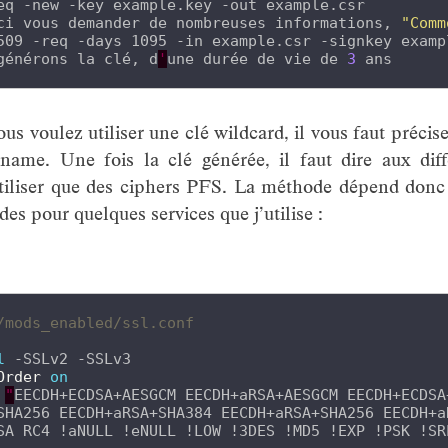
eq -new -key example.key -out example.csr

ci vous demander de nombreuses informations, 
"Comm
509 -req -days 1095 -in example.csr -signkey examp
générons la clé, d
'
une durée de vie de 
3
ous voulez utiliser une clé wildcard, il vous faut précis
e. Une fois la clé générée, il faut dire aux diffé
n’utiliser que des ciphers PFS. La méthode dépend donc 
odes pour quelques services que j’utilise :
/mods_enabled/ssl.conf
l
Order
on
"
EECDH+ECDSA+AESGCM EECDH+aRSA+AESGCM EECDH+ECDSA+
SHA256 EECDH+aRSA+SHA384 EECDH+aRSA+SHA256 EECDH+aR
SA RC4 !aNULL !eNULL !LOW !3DES !MD5 !EXP !PSK !SR