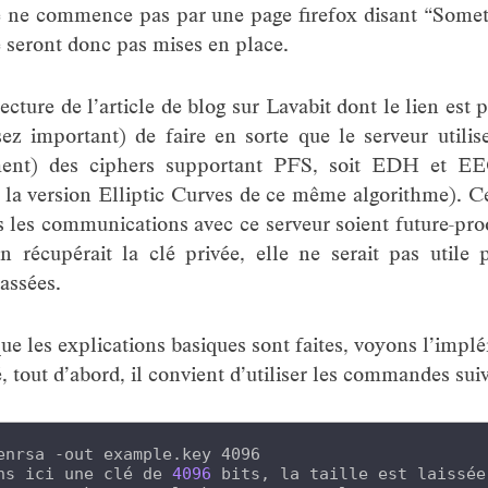
ite ne commence pas par une page firefox disant “Some
e seront donc pas mises en place.
ecture de l’article de blog sur Lavabit dont le lien est 
sez important) de faire en sorte que le serveur utilise
ement) des ciphers supportant PFS, soit EDH et 
 la version Elliptic Curves de ce même algorithme). Ce
s les communications avec ce serveur soient future-proof
 récupérait la clé privée, elle ne serait pas utile p
assées.
e les explications basiques sont faites, voyons l’impl
, tout d’abord, il convient d’utiliser les commandes sui
enrsa -out example.key 4096

ns ici une clé de 
4096
 bits, la taille est laissée