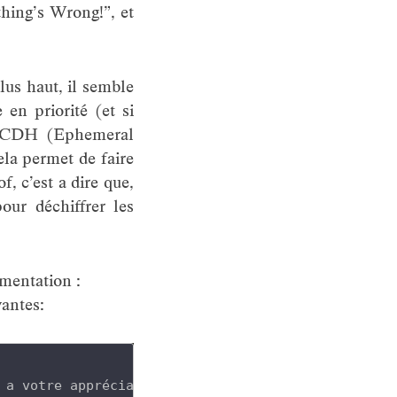
thing’s Wrong!”, et
plus haut, il semble
 en priorité (et si
EECDH (Ephemeral
la permet de faire
, c’est a dire que,
our déchiffrer les
émentation :
vantes:
 a votre appréciation
