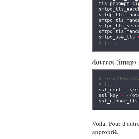
tls_preempt_ci
smtpd_tls_eecd
smtdp_tls_mand
smtpd_tls_mand
smtpd_tls_secu
smtpd_tls_mand
smtpd_use_tls
# [...]
dovecot (imap) :
# /etc/dovecot
# [...]
ssl_cert
=
ssl_key
=
ssl_cipher_lis
Voila. Pour d’aut
approprié.