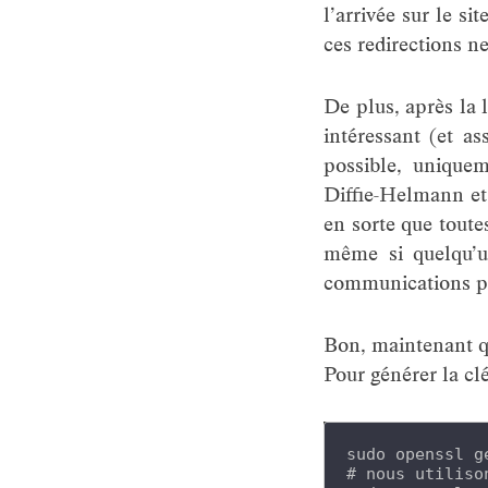
l’arrivée sur le s
ces redirections n
De plus, après la l
intéressant (et as
possible, uniqu
Diffie-Helmann et
en sorte que toute
même si quelqu’un
communications p
Bon, maintenant qu
Pour générer la clé
sudo openssl g
# nous utiliso