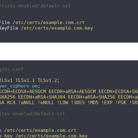
/sites-enabled/default-ssl
File
/etc/certs/example.com.crt
KeyFile
/etc/certs/example.com.key
ginx.conf 
TLSv1
TLSv1.1
TLSv1.2
;
ver_ciphers
on
;
ECDH+ECDSA+AESGCM
EECDH+aRSA+AESGCM
EECDH+ECDSA+SH
SHA256
EECDH+aRSA+SHA384
EECDH+aRSA+SHA256
EECDH+a
SA
RC4
!aNULL
!eNULL
!LOW
!3DES
!MD5
!EXP
!PSK
!SR
ites-enabled/default-ssl
e
/etc/certs/example.com.crt
e_key
/etc/certs/example.com.key