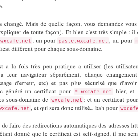
e.
at a changé. Mais de quelle façon, vous demandez vous 
xpliquer de toute façon). Et bien c’est très simple : il
, un pour
, un pour
wxcafe.net
paste.wxcafe.net
ificat différent pour chaque sous-domaine.
st a la fois très peu pratique a utiliser (les utilisate
t a leur navigateur séparément, chaque changemen
age d’erreur, etc) et pas plus sécurisé que d’avoir 
nc généré un certificat pour
hier, et 
*.wxcafe.net
 les sous-domaine de
; et un certificat pou
wxcafe.net
, et qui sera donc utilisé… bah pour
wxcafe.net
wxcaf
e de faire des redirections automatiques des adresses ht
étant donné que le certificat est self-signed, il me se