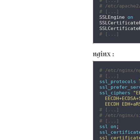
# [...]
# /etc/apache2
# [...]
SSLEngine
on
SSLCertificate
SSLCertificate
# [...]
nginx :
# /etc/nginx/n
# [...]
ssl_protocols
ssl_prefer_ser
ssl_ciphers
"E
EECDH+ECDSA+
EECDH
EDH+aR
# [...]
# /etc/nginx/s
# [...]
ssl
on
;
ssl_certificat
ssl_certificat