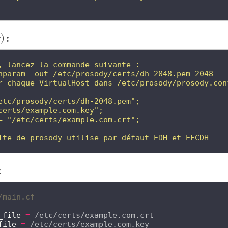
 :
, lancez la commande suivante :
hparam -out /etc/prosody/certs/dh-2048.pem 2048
r chaque VirtualHost dans /etc/prosody/prosody.con
etc/prosody/certs/dh-2048.pem";
certs/example.com.key";
= "/etc/certs/example.com.crt";
ite de prosody utilise par défaut EDH et EECDH
:
/main.cf
_file
=
file
=