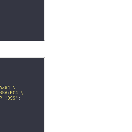
A384
\
RSA+RC4
\
P
!DSS"
;