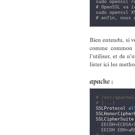
sudo openssl r
# OpenSSL va i
sudo openssl X
# enfin, nous 
Bien entendu, si v
comme common nam
l’utiliser, et de 
lister ici les meth
apache :
# /etc/apache2
# [...]
SSLProtocol
al
SSLHonorCipher
SSLCipherSuite
  EECDH+ECDSA+
  EECDH EDH+aR