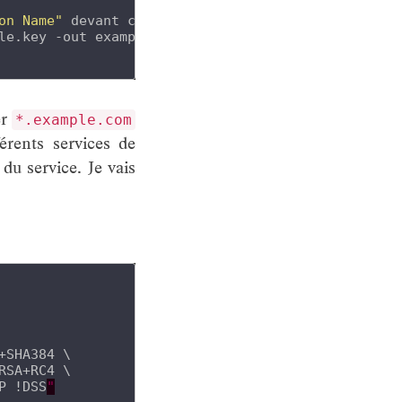
on Name"
 devant contenir le FQDN

le.key -out example.crt

er
*.example.com
rents services de
du service. Je vais
SHA384 \

SA+RC4 \

P !DSS
"