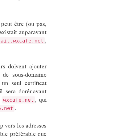
peut être (ou pas,
 existait auparavant
,
mail.wxcafe.net
urs doivent ajouter
t de sous-domaine
un seul certificat
il sera dorénavant
r
, qui
wxcafe.net
.
e.net
tp vers les adresses
mble préférable que