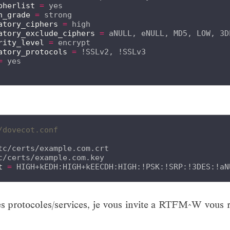
pherlist
=
h_grade
=
atory_ciphers
=
atory_exclude_ciphers
=
rity_level
=
atory_protocols
=
=
/dovecot.conf 
t
=
res protocoles/services, je vous invite a RTFM^W vous 