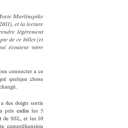
 Moxie Marlinspike
011), et la lecture
 rendre légèrement
te de ce billet (et
ui écoutent votre
vous connecter a ce
rqué quelque chose
 changé.
 a des doigts sortis
 a pris
enfin
les 5
 de SSL, et les 10
ette compréhension