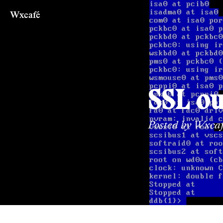
Wxcafé
SSL ou
Posted by
Wxca