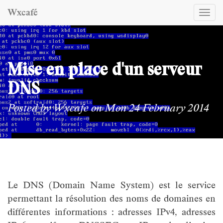
Wxcafé
Togg
navi
Mise en place d'un serveur
DNS
Posted by
Wxcafe
on Mon 24 February 2014
Le DNS (Domain Name System) est le service
permettant la résolution des noms de domaines en
différentes informations : adresses IPv4, adresses