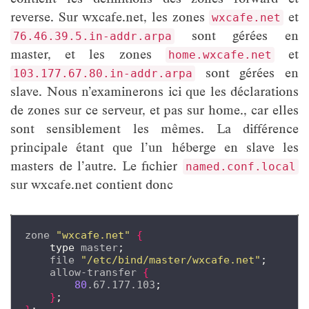
reverse. Sur wxcafe.net, les zones
et
wxcafe.net
sont gérées en
76.46.39.5.in-addr.arpa
master, et les zones
et
home.wxcafe.net
sont gérées en
103.177.67.80.in-addr.arpa
slave. Nous n’examinerons ici que les déclarations
de zones sur ce serveur, et pas sur home., car elles
sont sensiblement les mêmes. La différence
principale étant que l’un héberge en slave les
masters de l’autre. Le fichier
named.conf.local
sur wxcafe.net contient donc
zone 
"wxcafe.net"
{
type
 master
;
    file 
"/etc/bind/master/wxcafe.net"
;
    allow-transfer 
{
80
.67.177.103
;
}
;