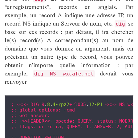
“enregistrements”, records en anglais. Par
exemple, un record A indique une adresse IP, un
record NS indique un Serveur de nom, etc.
se
dig
base sur ces records : par défaut, il ira chercher
le(s) record(s) A correspondant(s) au nom de
domaine que vous donnez en argument, mais en
précisant un autre type de record, vous pouvez
obtenir n’importe quelle information : par
exemple,
devrait vous
dig NS wxcafe.net
renvoyer
;
<<>>
DiG
9
.
8
.
4-rpz2
+rl005
.
12-P1
<<>>
NS
wxc
;;
global
options:
+cmd
;;
Got
answer:
;;
->>HEADER<<-
opcode:
QUERY,
status:
NOERRO
;;
flags:
qr
rd
ra;
QUERY:
1,
ANSWER:
2,
AUTH
;;
QUESTION
SECTION: