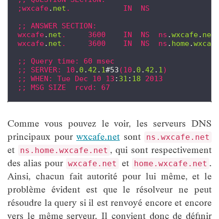
;wxcafe
.
net
.
IN
NS
;;
ANSWER
SECTION:
wxcafe
.
net
.
3600
IN
NS
ns
.
wxcafe
.
net
wxcafe
.
net
.
3600
IN
NS
ns
.
home
.
wxcaf
;;
Query
time:
60
msec
;;
SERVER:
10
.
0
.
42
.
1
#53
(10
.
0
.
42
.
1
)
;;
WHEN:
Tue
Dec
10
13
:
31
:
18
2013
;;
MSG
SIZE
rcvd:
67
Comme vous pouvez le voir, les serveurs DNS
principaux pour
wxcafe.net
sont
ns.wxcafe.net
et
, qui sont respectivement
ns.home.wxcafe.net
des alias pour
et
.
wxcafe.net
home.wxcafe.net
Ainsi, chacun fait autorité pour lui même, et le
problème évident est que le résolveur ne peut
résoudre la query si il est renvoyé encore et encore
vers le même serveur. Il convient donc de définir