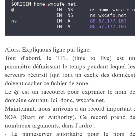
$ORIGIN
home
.
wxcafe
.
net
.
@
IN
NS
ns
.
home
.
wxcafe
.
ne
IN
NS
ns
.
wxcafe
.
net
.
ns
IN
A
80.67.177.103
IN
A
80.67.177.103
Alors. Expliquons ligne par ligne.
Tout d’abord, le TTL (time to live) est un
paramètre définissant le temps pendant lequel les
serveurs récursif (qui font un cache des données)
doivent cacher ce fichier de zone.
Le @ est un raccourci pour exprimer le nom de
domaine courant. Ici, donc, wxcafe.net.
Maintenant, nous arrivons a un record important :
SOA (Start of Authority). Ce record prend de
nombreux arguments, dans l’ordre :
- Le nameserver autoritaire pour le nom de