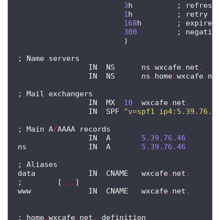
3
h
;
refresh
1
h
;
retry
168
h
;
expire
300
;
negativ
)
;
Name
servers
IN
NS
ns
.
wxcafe
.
net
.
IN
NS
ns
.
home
.
wxcafe
.
ne
;
Mail
exchangers
IN
MX
10
wxcafe
.
net
.
IN
SPF
"v=spf1 ip4:5.39.76.4
;
Main
A
/
AAAA
records
IN
A
5.39.76.46
ns
IN
A
5.39.76.46
;
Aliases
data
IN
CNAME
wxcafe
.
net
.
;
[
...
]
www
IN
CNAME
wxcafe
.
net
.
;
home
.
wxcafe
.
net
.
definition