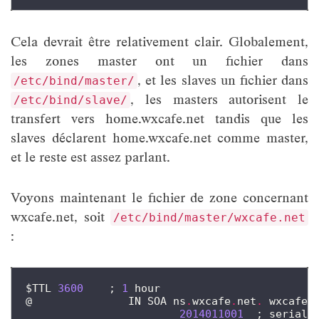
Cela devrait être relativement clair. Globalement,
les zones master ont un fichier dans
, et les slaves un fichier dans
/etc/bind/master/
, les masters autorisent le
/etc/bind/slave/
transfert vers home.wxcafe.net tandis que les
slaves déclarent home.wxcafe.net comme master,
et le reste est assez parlant.
Voyons maintenant le fichier de zone concernant
wxcafe.net, soit
/etc/bind/master/wxcafe.net
:
$TTL
3600
;
1
hour
@
IN
SOA
ns
.
wxcafe
.
net
.
wxcafe
.
2014011001
;
serial